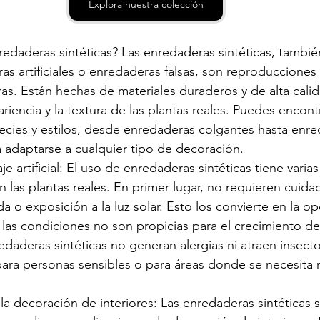
Explora nuestra colección
redaderas sintéticas? Las enredaderas sintéticas, tambi
 artificiales o enredaderas falsas, son reproducciones r
as. Están hechas de materiales duraderos y de alta cali
pariencia y la textura de las plantas reales. Puedes encont
ecies y estilos, desde enredaderas colgantes hasta enre
 adaptarse a cualquier tipo de decoración.
aje artificial: El uso de enredaderas sintéticas tiene varia
las plantas reales. En primer lugar, no requieren cuida
 o exposición a la luz solar. Esto los convierte en la op
as condiciones no son propicias para el crecimiento de 
daderas sintéticas no generan alergias ni atraen insectos
para personas sensibles o para áreas donde se necesita 
la decoración de interiores: Las enredaderas sintéticas so