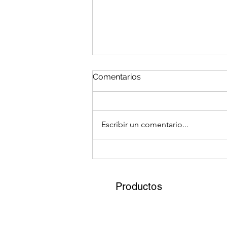
Comentarios
Escribir un comentario...
Cómo utilizar follaje
sintético en proyectos de
decoración de bodas y
Productos
eventos especiales