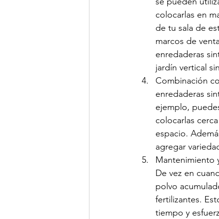
se pueden utiliz
colocarlas en m
de tu sala de es
marcos de venta
enredaderas sin
jardín vertical 
Combinación con
enredaderas sin
ejemplo, puedes 
colocarlas cerca
espacio. Además
agregar variedad
Mantenimiento y
De vez en cuand
polvo acumulado
fertilizantes. Es
tiempo y esfuerz