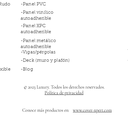
 Rudo
-Panel PVC
-Panel vinílico
autoadherible
-Panel XPC
autoadherible
-Panel metálico
autoadherible
-Vigas/pérgolas
-Deck (muro y plafón)
xible
-Blog
© 2023 Luxury. Todos los derechos reservados.
Política de privacidad
Conoce más productos en:
www.cover-xpert.com