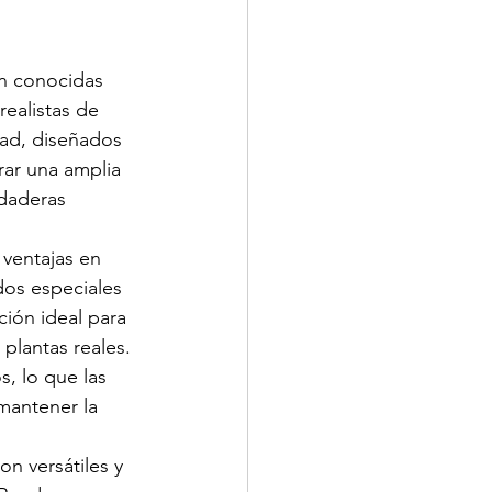
én conocidas 
ealistas de 
dad, diseñados 
rar una amplia 
daderas 
s ventajas en 
dos especiales 
ción ideal para 
plantas reales. 
, lo que las 
mantener la 
n versátiles y 