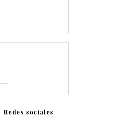
alación y
enimiento de follaje
ético: guía paso a paso
Redes sociales