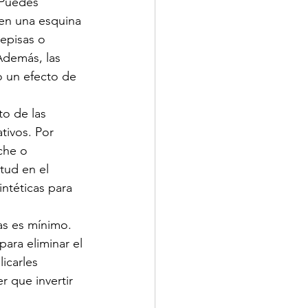
 Puedes 
en una esquina 
repisas o 
Además, las 
o un efecto de 
o de las 
tivos. Por 
che o 
tud en el 
ntéticas para 
as es mínimo. 
ra eliminar el 
icarles 
r que invertir 