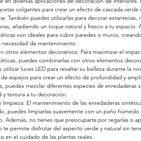
ar en diversas aplicaciones de decoración de interiores.
acetas colgantes para crear un efecto de cascada verde 
tar. También puedes utilizarlas para decorar estanterías, 
nas, añadiendo un toque natural y fresco a tu espacio. 
téticas son ideales para cubrir paredes o muros, creand
sin necesidad de mantenimiento.
 otros elementos decorativos: Para maximizar el impact
téticas, puedes combinarlas con otros elementos decora
utilizar luces LED para resaltar su belleza durante la no
 de espejos para crear un efecto de profundidad y ampli
, puedes mezclar diferentes especies de enredaderas si
 y textura a tu decoración.
 limpieza: El mantenimiento de las enredaderas sintétic
o, puedes limpiarlas suavemente con un paño húmedo pa
. Además, no tienes que preocuparte por regarlas o apl
to te permite disfrutar del aspecto verde y natural sin tene
o en el cuidado de las plantas reales.