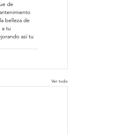
que de 
mantenimiento 
la belleza de 
 a tu 
jorando así tu 
Ver todo