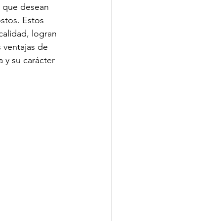
s que desean 
ostos. Estos 
alidad, logran 
s ventajas de 
 y su carácter 