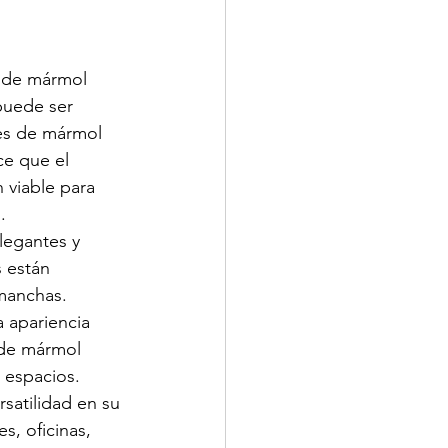
s de mármol 
puede ser 
es de mármol 
ce que el 
 viable para 
.
legantes y 
 están 
 manchas. 
a apariencia 
 de mármol 
s espacios.
rsatilidad en su 
, oficinas, 