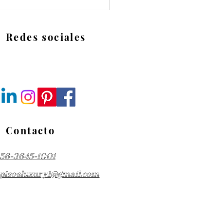
alación y
enimiento de follaje
ético: guía paso a paso
Redes sociales
Contacto
56-3645-1001
pisosluxury1@gmail.com