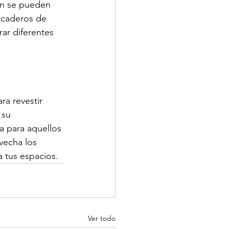
én se pueden 
icaderos de 
ar diferentes 
a revestir 
 su 
va para aquellos 
vecha los 
a tus espacios.
Ver todo