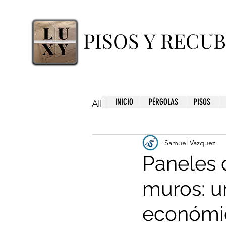
PISOS Y RECU
INICIO
PÉRGOLAS
PISOS
All Posts
Samuel Vazquez
Paneles 
muros: u
económi