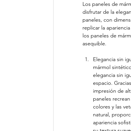
Los paneles de mármo
disfrutar de la elegan
paneles, con dimensi
replicar la aparienci
los paneles de mármo
asequible.
Elegancia sin ig
mármol sintétic
elegancia sin igu
espacio. Gracias
impresión de alt
paneles recrean 
colores y las ve
natural, propor
apariencia sofis
su textura suave 