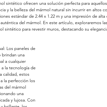
l sintético ofrecen una solución perfecta para aquello
cia y la belleza del mármol natural sin incurrir en altos c
ones estándar de 2.44 x 1.22 m y una impresión de alta c
a auténtica del mármol. En este artículo, exploraremos la
l sintético para revestir muros, destacando su elegancia
ual: Los paneles de 
o brindan una 
al a cualquier 
 a la tecnología de 
a calidad, estos 
a la perfección los 
tas del mármol 
cionando una 
ticada y lujosa. Con 
y brillante, los 