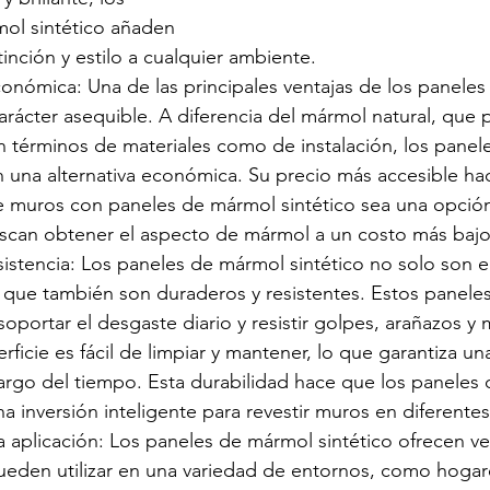
ol sintético añaden 
inción y estilo a cualquier ambiente.
conómica: Una de las principales ventajas de los panele
carácter asequible. A diferencia del mármol natural, que 
n términos de materiales como de instalación, los panel
n una alternativa económica. Su precio más accesible ha
e muros con paneles de mármol sintético sea una opción
scan obtener el aspecto de mármol a un costo más bajo
sistencia: Los paneles de mármol sintético no solo son e
 que también son duraderos y resistentes. Estos paneles
oportar el desgaste diario y resistir golpes, arañazos y
ficie es fácil de limpiar y mantener, lo que garantiza un
largo del tiempo. Esta durabilidad hace que los paneles
na inversión inteligente para revestir muros en diferente
la aplicación: Los paneles de mármol sintético ofrecen ve
ueden utilizar en una variedad de entornos, como hogares