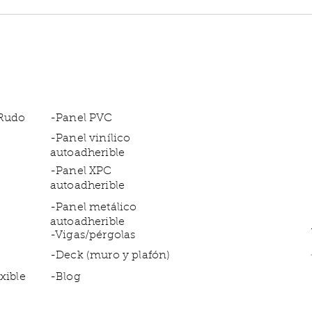
Follaje sintético resistente
Inst
al clima: cómo usarlo en
mant
espacios exteriores
sint
 Rudo
-Panel PVC
-Panel vinílico
autoadherible
-Panel XPC
autoadherible
-Panel metálico
autoadherible
-Vigas/pérgolas
-Deck (muro y plafón)
xible
-Blog