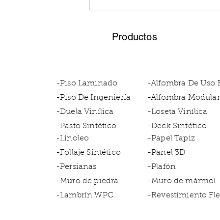
Cómo utilizar follaje
sintético en proyectos de
decoración de bodas y
Productos
eventos especiales
-Piso Laminado
-Alfombra De Uso
-Piso De Ingeniería
-Alfombra Modular
-Duela Vinílica
-Loseta Vinílica
-Pasto Sintético
-Deck Sintético
-Linoleo
-Papel Tapiz
-Follaje Sintético
-Panel 3D
-Persianas
-Plafón
-Muro de piedra
-Muro de mármol
-Lambrín WPC
-Revestimiento Fle