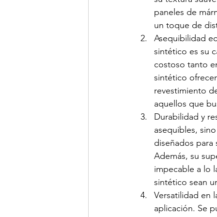
paneles de márm
un toque de dist
Asequibilidad e
sintético es su 
costoso tanto e
sintético ofrece
revestimiento d
aquellos que bu
Durabilidad y re
asequibles, sino
diseñados para s
Además, su super
impecable a lo 
sintético sean u
Versatilidad en 
aplicación. Se p