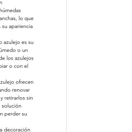
n 
s húmedas 
anchas, lo que 
 su apariencia 
 azulejo es su 
húmedo o un 
de los azulejos 
piar o con el 
zulejo ofrecen 
cando renovar 
retirarlos sin 
a solución 
n perder su 
la decoración 