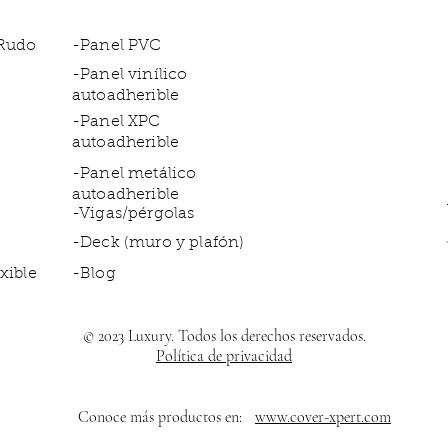
 Rudo
-Panel PVC
-Panel vinílico
autoadherible
-Panel XPC
autoadherible
-Panel metálico
autoadherible
-Vigas/pérgolas
-Deck (muro y plafón)
xible
-Blog
© 2023 Luxury. Todos los derechos reservados.
Política de privacidad
Conoce más productos en:
www.cover-xpert.com