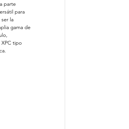
a parte 
rsátil para 
ser la 
mplia gama de 
lo, 
 XPC tipo 
ca.