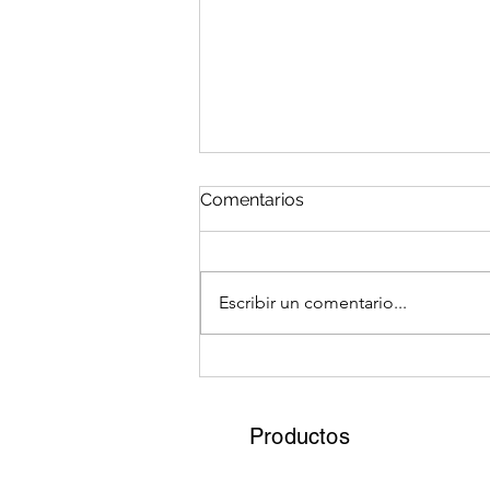
Comentarios
Escribir un comentario...
Cómo utilizar follaje
sintético en proyectos de
decoración de bodas y
Productos
eventos especiales