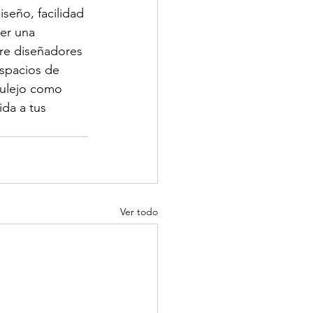
iseño, facilidad 
ser una 
re diseñadores 
espacios de 
zulejo como 
ida a tus 
Ver todo