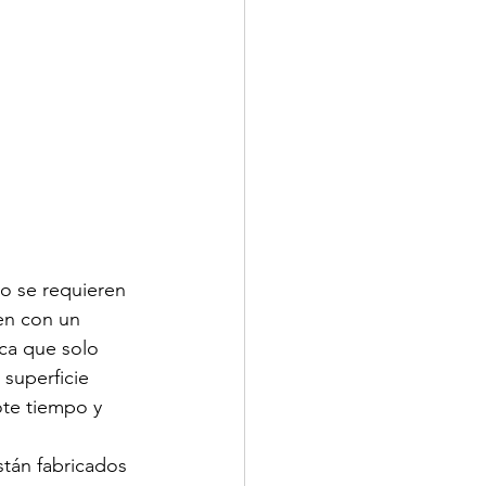
no se requieren 
en con un 
ica que solo 
 superficie 
te tiempo y 
stán fabricados 