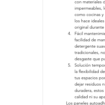
con materiales d
impermeables, l
como cocinas y 
los hace ideales
original durant
Fácil mantenimie
facilidad de ma
detergente suave
tradicionales, no
desgaste que p
Solución tempor
la flexibilidad 
tus espacios por
dejar residuos ni
duradera, estos
calidad ni su apa
Los paneles autoadhe