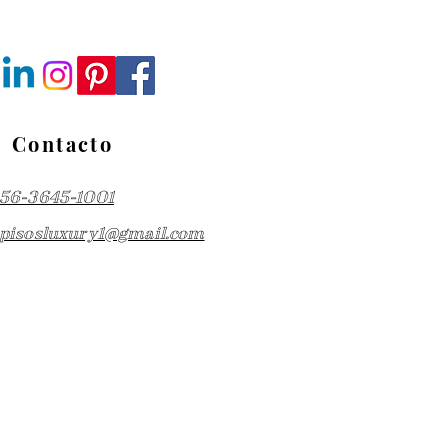
Contacto
56-3645-1001
pisosluxury1@gmail.com