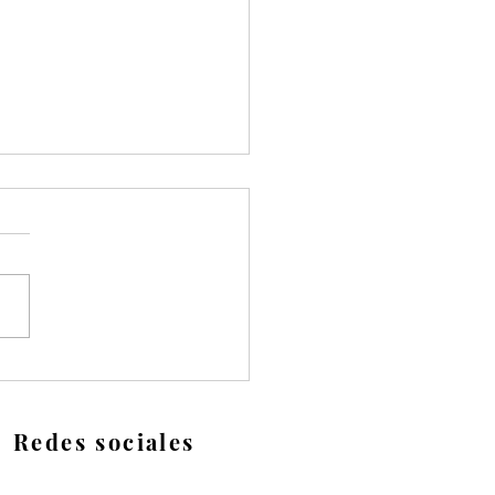
alación y
enimiento de follaje
ético: guía paso a paso
Redes sociales