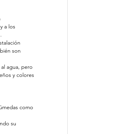
 
 a los 
.
stalación 
bién son 
 al agua, pero 
eños y colores 
 húmedas como 
endo su 