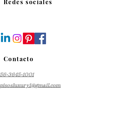
Redes sociales
Contacto
56-3645-1001
pisosluxury1@gmail.com