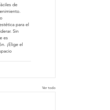
áciles de 
tenimiento.
o 
stética para el 
erar. Sin 
e es 
n. ¡Elige el 
spacio 
Ver todo