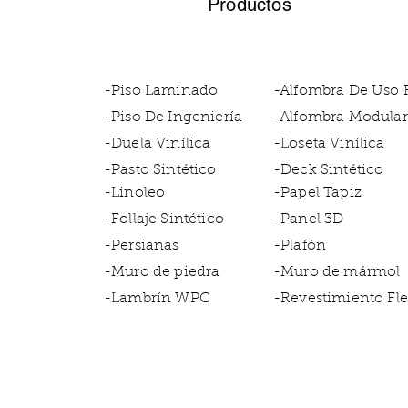
Productos
eventos especiales
-Piso Laminado
-Alfombra De Uso
-Piso De Ingeniería
-Alfombra Modular
-Duela Vinílica
-Loseta Vinílica
-Pasto Sintético
-Deck Sintético
-Linoleo
-Papel Tapiz
-Follaje Sintético
-Panel 3D
-Persianas
-Plafón
-Muro de piedra
-Muro de mármol
-Lambrín WPC
-Revestimiento Fle