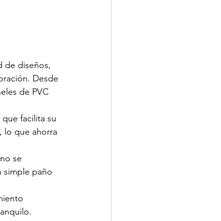
d de diseños, 
coración. Desde 
neles de PVC 
que facilita su 
, lo que ahorra 
no se 
n simple paño 
miento 
anquilo.