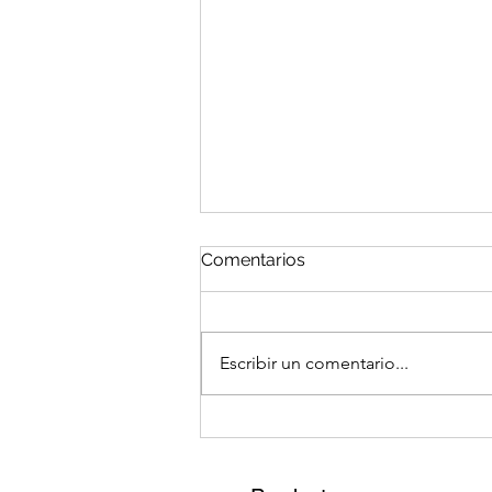
Comentarios
Escribir un comentario...
Cómo utilizar follaje
sintético en proyectos de
decoración de bodas y