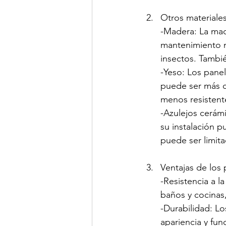
Otros materiale
-Madera: La made
mantenimiento m
insectos. Tambi
-Yeso: Los panel
puede ser más c
menos resistent
-Azulejos cerámi
su instalación p
puede ser limit
Ventajas de los
-Resistencia a 
baños y cocinas
-Durabilidad: L
apariencia y fun