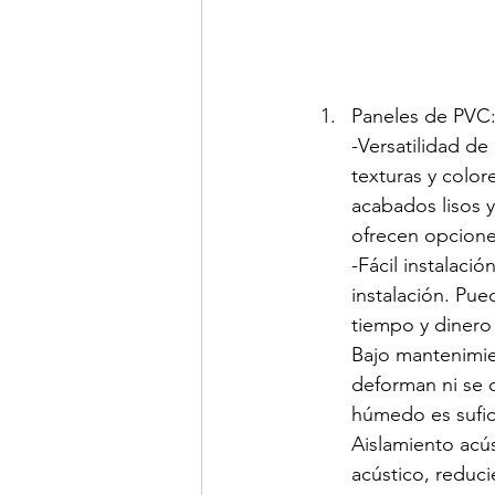
Paneles de PVC
-Versatilidad d
texturas y color
acabados lisos y
ofrecen opciones
-Fácil instalació
instalación. Pue
tiempo y dinero
Bajo mantenimie
deforman ni se c
húmedo es sufic
Aislamiento acú
acústico, reduc